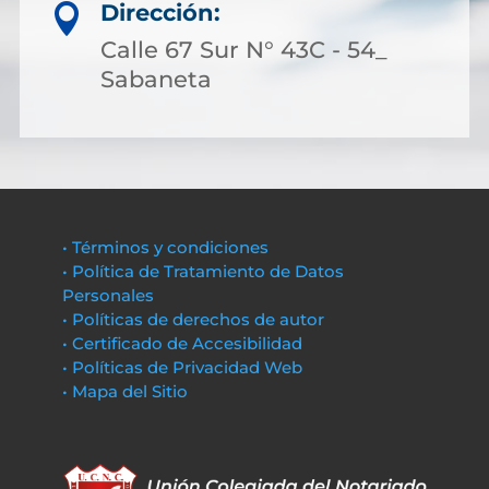
Dirección:

Calle 67 Sur N° 43C - 54_
Sabaneta
• Términos y condiciones
• Política de Tratamiento de Datos
Personales
• Políticas de derechos de autor
• Certificado de Accesibilidad
• Políticas de Privacidad Web
• Mapa del Sitio