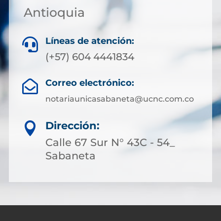
Antioquia
Líneas de atención:

(+57) 604 4441834
Correo electrónico:

notariaunicasabaneta@ucnc.com.co
Dirección:

Calle 67 Sur N° 43C - 54_
Sabaneta