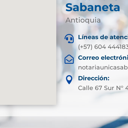
Sabaneta
Antioquia
Líneas de atenc

(+57) 604 44418
Correo electrón

notariaunicasa
Dirección:

Calle 67 Sur N° 