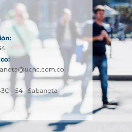
ión:
34
ico:
baneta@ucnc.com.co
43C - 54_ Sabaneta