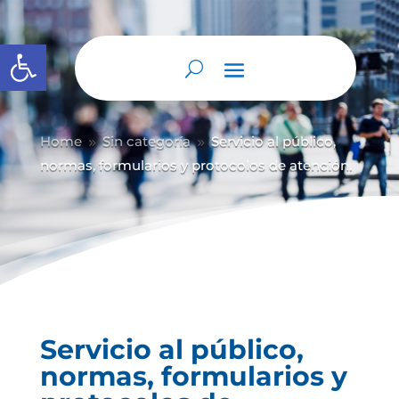
Abrir barra de herramientas
Home
Sin categoría
Servicio al público,
9
9
normas, formularios y protocolos de atención.
Servicio al público,
normas, formularios y