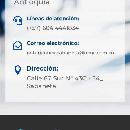
Antioquia
Líneas de atención:

(+57) 604 4441834
Correo electrónico:

notariaunicasabaneta@ucnc.com.co
Dirección:

Calle 67 Sur N° 43C - 54_
Sabaneta