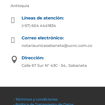
Antioquia
Líneas de atención:

(+57) 604 4441834
Correo electrónico:

notariaunicasabaneta@ucnc.com.co
Dirección:

Calle 67 Sur N° 43C - 54_ Sabaneta
• Términos y condiciones
• Política de Tratamiento de Datos