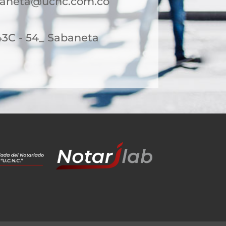
baneta@ucnc.com.co
43C - 54_ Sabaneta