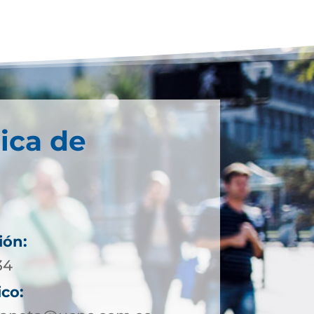
ica de
ión:
34
ico: