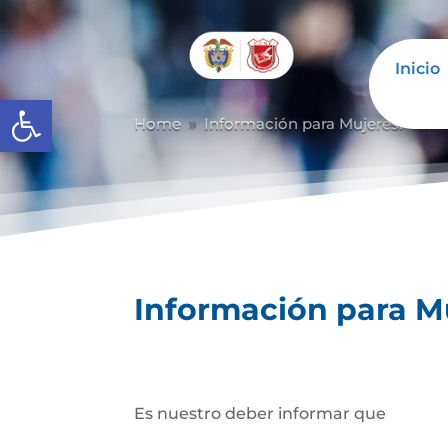
Inicio
Abrir barra de herramientas
Home
Información para Mujeres.
In
9
9
Información para M
Es nuestro deber informar que