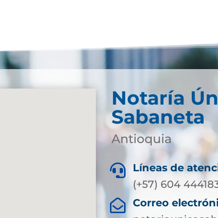
Notaría Ún
Sabaneta
Antioquia
Líneas de atenc

(+57) 604 44418
Correo electrón
