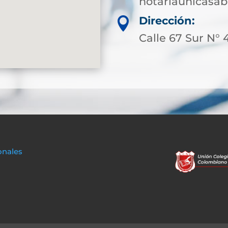
notariaunicasa
Dirección:

Calle 67 Sur N° 
onales