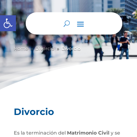
Abrir barra de herramientas
Home
Divorcio
Divorcio
9
9
Divorcio
Es la terminación del
Matrimonio Civil
y se