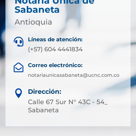
Notaría Única de
Sabaneta
Antioquia
Líneas de atención:

(+57) 604 4441834
Correo electrónico:

notariaunicasabaneta@ucnc.com.co
Dirección:

Calle 67 Sur N° 43C - 54_
Sabaneta