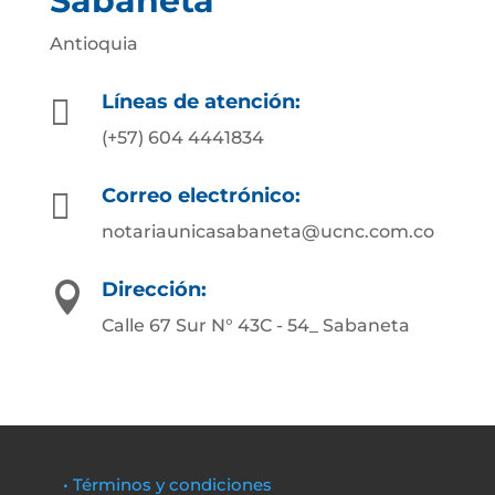
Sabaneta
Antioquia
Líneas de atención:

(+57) 604 4441834
Correo electrónico:

notariaunicasabaneta@ucnc.com.co
Dirección:

Calle 67 Sur N° 43C - 54_ Sabaneta
• Términos y condiciones